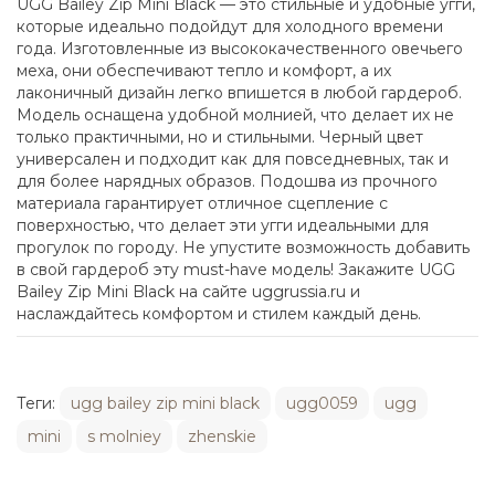
UGG Bailey Zip Mini Black — это стильные и удобные угги,
которые идеально подойдут для холодного времени
года. Изготовленные из высококачественного овечьего
меха, они обеспечивают тепло и комфорт, а их
лаконичный дизайн легко впишется в любой гардероб.
Модель оснащена удобной молнией, что делает их не
только практичными, но и стильными. Черный цвет
универсален и подходит как для повседневных, так и
для более нарядных образов. Подошва из прочного
материала гарантирует отличное сцепление с
поверхностью, что делает эти угги идеальными для
прогулок по городу. Не упустите возможность добавить
в свой гардероб эту must-have модель! Закажите UGG
Bailey Zip Mini Black на сайте uggrussia.ru и
наслаждайтесь комфортом и стилем каждый день.
Теги:
ugg bailey zip mini black
ugg0059
ugg
mini
s molniey
zhenskie