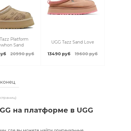
Tazz Platform
UGG Tazz Sand Love
ewhon Sand
руб
20990 руб
13490 руб
19600 руб
 конец
5 страниц)
GG на платформе в UGG
ин, где вы можете найти оригинальные