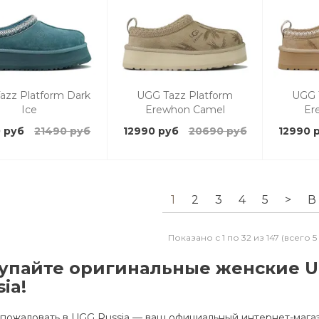
azz Platform Dark
UGG Tazz Platform
UGG 
Ice
Erewhon Camel
Er
 руб
21490 руб
12990 руб
20690 руб
12990 
1
2
3
4
5
>
В
Показано с 1 по 32 из 147 (всего 
упайте оригинальные женские U
ia!
пожаловать в UGG Russia — ваш официальный интернет-магаз