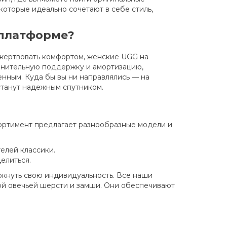
оторые идеально сочетают в себе стиль,
 платформе?
ы жертвовать комфортом, женские UGG на
лнительную поддержку и амортизацию,
нным. Куда бы вы ни направлялись — на
станут надежным спутником.
сортимент предлагает разнообразные модели и
елей классики.
делиться.
ркнуть свою индивидуальность. Все наши
ой овечьей шерсти и замши. Они обеспечивают