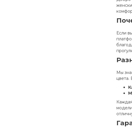
женски
комфор
Поч
Если в
платфо
благод
прогул
Раз
Мы зна
цвета. 
К
М
Каждая
модели
отличн
Гар