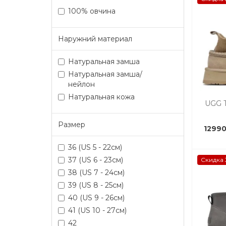
100% овчина
Наружний материал
Натуральная замша
Натуральная замша/
нейлон
Натуральная кожа
UGG T
Размер
12990
36 (US 5 - 22см)
37 (US 6 - 23см)
Скидка 
38 (US 7 - 24см)
39 (US 8 - 25см)
40 (US 9 - 26см)
41 (US 10 - 27см)
42