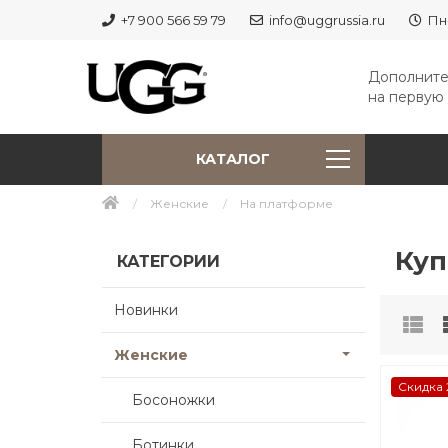
+7 900 566 59 79
info@uggrussia.ru
Пн
Дополните
на первую 
КАТАЛОГ
Женские
На платформе
Куп
КАТЕГОРИИ
Новинки
Женские
Скидка 
Босоножки
Ботинки