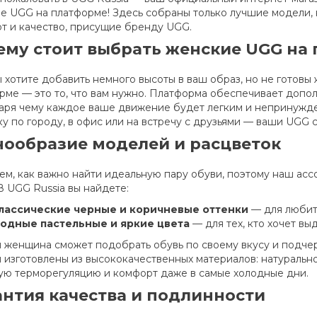
е UGG на платформе! Здесь собраны только лучшие модели, к
т и качество, присущие бренду UGG.
ему стоит выбрать женские UGG на
ы хотите добавить немного высоты в ваш образ, но не готов
рме — это то, что вам нужно. Платформа обеспечивает допо
аря чему каждое ваше движение будет легким и непринужде
ку по городу, в офис или на встречу с друзьями — ваши UGG 
нообразие моделей и расцветок
ем, как важно найти идеальную пару обуви, поэтому наш ас
В UGG Russia вы найдете:
лассические черные и коричневые оттенки
— для любит
одные пастельные и яркие цвета
— для тех, кто хочет вы
 женщина сможет подобрать обувь по своему вкусу и подче
 изготовлены из высококачественных материалов: натуральн
ую терморегуляцию и комфорт даже в самые холодные дни.
антия качества и подлинности