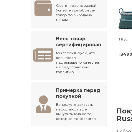
Осеняя распродажа!
Успейте приобрести
товар по выгодным
ценам
Весь товар
UGG T
сертифицирован
Мы гарантируем, что
13490
весь товар
надлежащего качества
и предоставляем
гарантию
Примерка перед
покупкой
Вы можете заказать
Пок
несколько пар и
выкупить только те,
Russ
которые понравятся
Добро 