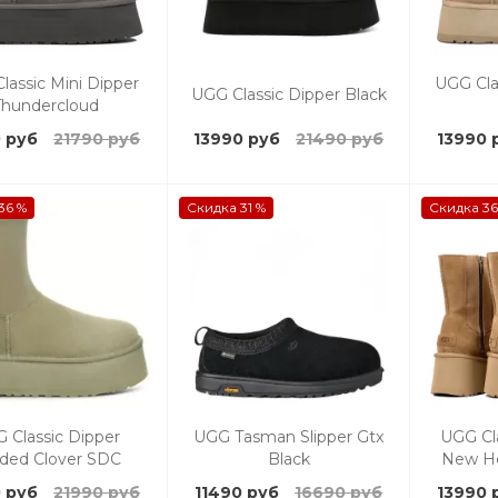
lassic Mini Dipper
UGG Cla
UGG Classic Dipper Black
Thundercloud
 руб
21790 руб
13990 руб
21490 руб
13990 
36 %
Скидка 31 %
Скидка 36
 Classic Dipper
UGG Tasman Slipper Gtx
UGG Cl
ded Clover SDC
Black
New He
 руб
21990 руб
11490 руб
16690 руб
13990 