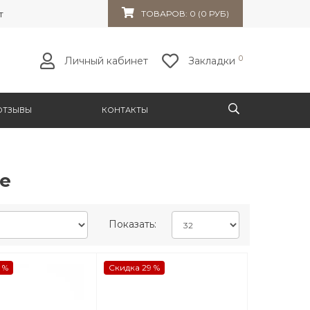
т 32к10
ТОВАРОВ: 0 (0 РУБ)
0
Личный кабинет
Закладки
ОТЗЫВЫ
КОНТАКТЫ
е
Показать:
 %
Скидка 29 %