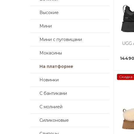
Высокие
Мини
Мини с пуговицами
UGG 
Мокасины
14490
На платформе
Скидка 
Новинки
С бантиками
С молнией
Силиконовые
Слипоны