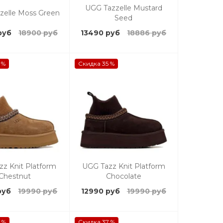
UGG Tazzelle Mustard
zelle Moss Green
Seed
руб
18900 руб
13490 руб
18886 руб
 %
Скидка 35 %
z Knit Platform
UGG Tazz Knit Platform
Chestnut
Chocolate
руб
19990 руб
12990 руб
19990 руб
 %
Скидка 37 %