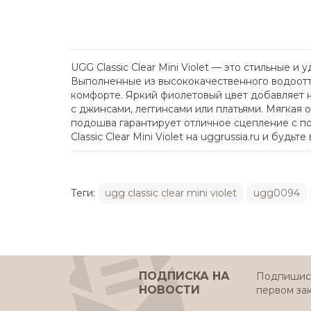
UGG Classic Clear Mini Violet — это стильные
Выполненные из высококачественного водоотта
комфорте. Яркий фиолетовый цвет добавляет н
с джинсами, леггинсами или платьями. Мягкая
подошва гарантирует отличное сцепление с по
Classic Clear Mini Violet на uggrussia.ru и будьте
Теги:
ugg classic clear mini violet
ugg0094
ПОДПИСКА НА
Подпишись
НОВОСТИ
первом за