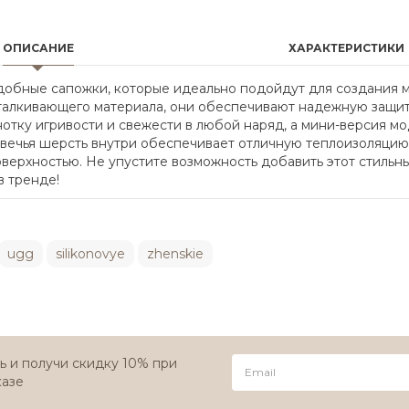
ОПИСАНИЕ
ХАРАКТЕРИСТИКИ
 и удобные сапожки, которые идеально подойдут для создания 
лкивающего материала, они обеспечивают надежную защиту о
отку игривости и свежести в любой наряд, а мини-версия м
 овечья шерсть внутри обеспечивает отличную теплоизоляцию
верхностью. Не упустите возможность добавить этот стильн
 в тренде!
ugg
silikonovye
zhenskie
 и получи скидку 10% при
казе