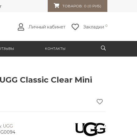
т 32к10
ТОВАРОВ: 0 (0 РУБ)
0
Личный кабинет
Закладки
ОТЗЫВЫ
КОНТАКТЫ
UGG Classic Clear Mini
:
UGG
GG0094