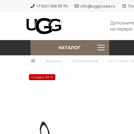
+7 900 566 59 79
info@uggrussia.ru
Пн
Дополните
на первую 
КАТАЛОГ
Женские
Силиконовые
UGG Classic Cle
Скидка 39 %