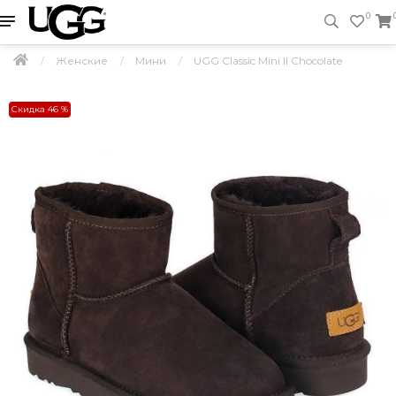
0
Женские
Мини
UGG Classic Mini II Chocolate
Скидка 46 %