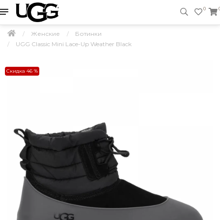
0
Женские
Ботинки
UGG Classic Mini Lace-Up Weather Black
Скидка 46 %