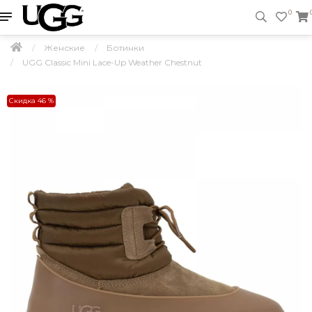
0
Женские
Ботинки
UGG Classic Mini Lace-Up Weather Chestnut
Скидка 46 %