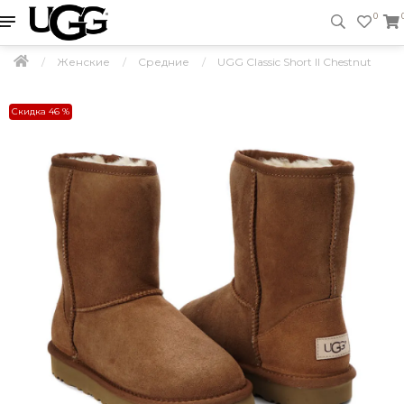
0
Женские
Средние
UGG Classic Short II Chestnut
Скидка 46 %