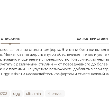
ОПИСАНИЕ
ХАРАКТЕРИСТИКИ
деальное сочетание стиля и комфорта. Эти мини-ботинки выпо
ь. Мягкая овечья шерсть внутри обеспечивает тепло и уют в 
ртизацию и сцепление с поверхностью. Классический черны
очетать с различными стилями — от повседневного до более
к и с платьями. Не упустите возможность добавить в свой га
на uggrussia.ru и наслаждайтесь комфортом и стилем каждый д
0203
ugg
ultra mini
zhenskie