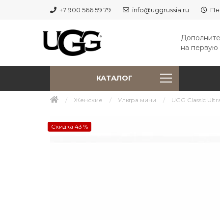
+7 900 566 59 79
info@uggrussia.ru
Пн
Дополните
на первую 
КАТАЛОГ
Женские
Ультра мини
UGG Classic Ultra
Скидка 43 %