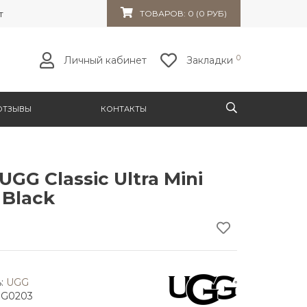
т 32к10
ТОВАРОВ: 0 (0 РУБ)
0
Личный кабинет
Закладки
ОТЗЫВЫ
КОНТАКТЫ
UGG Classic Ultra Mini
 Black
:
UGG
GG0203