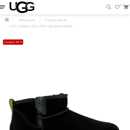
0
Женские
Ультра мини
UGG Classic Ultra Mini Zip Boot Black
Скидка 46 %