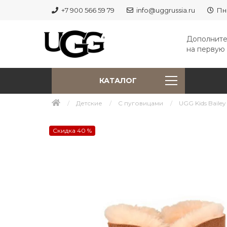
+7 900 566 59 79
info@uggrussia.ru
Пн
Дополните
на первую 
КАТАЛОГ
Детские
С пуговицами
UGG Kids Bailey
Скидка 40 %