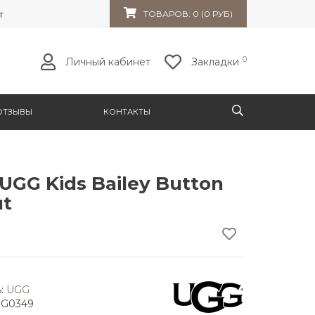
т 32к10
ТОВАРОВ: 0 (0 РУБ)
0
Личный кабинет
Закладки
ОТЗЫВЫ
КОНТАКТЫ
UGG Kids Bailey Button
ut
:
UGG
GG0349