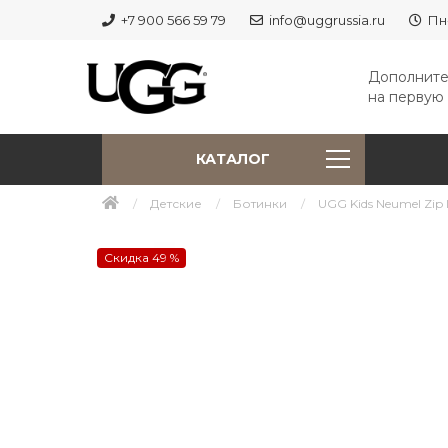
+7 900 566 59 79
info@uggrussia.ru
Пн
Дополните
на первую 
КАТАЛОГ
Детские
Ботинки
UGG Kids Neumel Zip I
Скидка 49 %