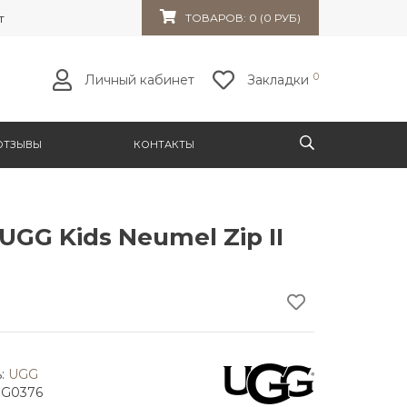
т 32к10
ТОВАРОВ: 0 (0 РУБ)
0
Личный кабинет
Закладки
ОТЗЫВЫ
КОНТАКТЫ
UGG Kids Neumel Zip II
:
UGG
GG0376