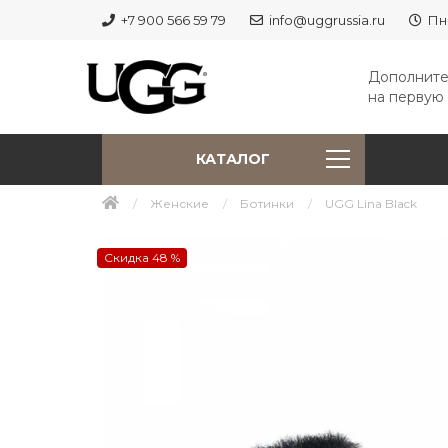
+7 900 566 59 79
info@uggrussia.ru
Пн
Дополните
на первую 
КАТАЛОГ
Женские
Ботинки
UGG Lina Black
Скидка 48 %