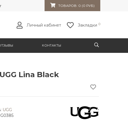
т 32к10
ТОВАРОВ: 0 (0 РУБ)
0
Личный кабинет
Закладки
ОТЗЫВЫ
КОНТАКТЫ
UGG Lina Black
:
UGG
GG0385