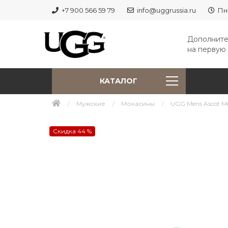
+7 900 566 59 79
info@uggrussia.ru
Пн
Дополните
на первую 
КАТАЛОГ
Мужские
Мокасины
UGG Mens Ascot Met
Скидка 44 %