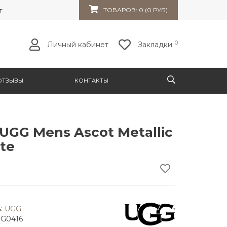
т 32к10
ТОВАРОВ: 0 (0 РУБ)
0
Личный кабинет
Закладки
ОТЗЫВЫ
КОНТАКТЫ
UGG Mens Ascot Metallic
te
:
UGG
GG0416