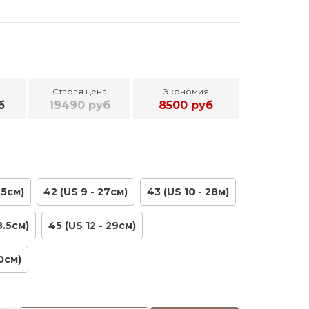
Старая цена
Экономия
б
19490 руб
8500 руб
,5см)
42 (US 9 - 27см)
43 (US 10 - 28м)
8.5см)
45 (US 12 - 29см)
30см)