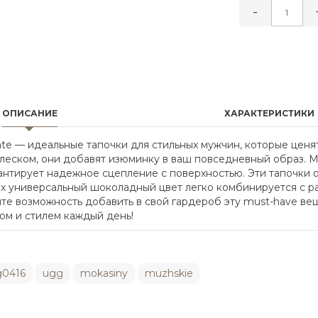
-
ОПИСАНИЕ
ХАРАКТЕРИСТИКИ
te — идеальные тапочки для стильных мужчин, которые ценят
леском, они добавят изюминку в ваш повседневный образ. М
рантирует надежное сцепление с поверхностью. Эти тапочки
 Их универсальный шоколадный цвет легко комбинируется с р
е возможность добавить в свой гардероб эту must-have вещь
том и стилем каждый день!
g0416
ugg
mokasiny
muzhskie