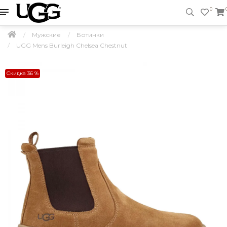
0
Мужские
Ботинки
UGG Mens Burleigh Chelsea Chestnut
Скидка 36 %