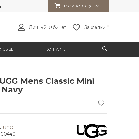
т 32к10
ТОВАРОВ: 0 (0 РУБ)
0
Личный кабинет
Закладки
ОТЗЫВЫ
КОНТАКТЫ
UGG Mens Classic Mini
c Navy
:
UGG
GG0440