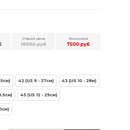
Старая цена
Экономия
б
18990 руб
7500 руб
,5см)
42 (US 9 - 27см)
43 (US 10 - 28м)
8.5см)
45 (US 12 - 29см)
30см)