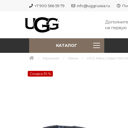
+7 900 566 59 79
info@uggrussia.ru
Пн
Дополните
на первую 
КАТАЛОГ
Мужские
Мини
UGG Mens Classic Mini Me
Скидка 39 %