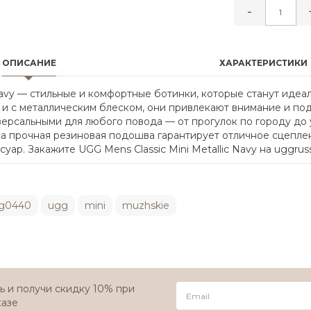
-
ОПИСАНИЕ
ХАРАКТЕРИСТИКИ
 Navy — стильные и комфортные ботинки, которые станут иде
и с металлическим блеском, они привлекают внимание и под
ерсальными для любого повода — от прогулок по городу до у
 а прочная резиновая подошва гарантирует отличное сцепле
ар. Закажите UGG Mens Classic Mini Metallic Navy на uggruss
g0440
ugg
mini
muzhskie
 и получи скидку 10% при
казе