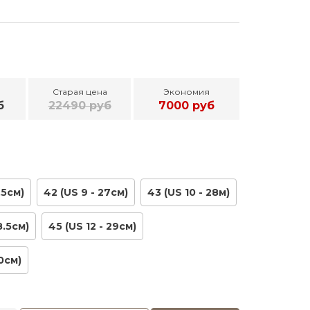
Старая цена
Экономия
б
22490 руб
7000 руб
,5см)
42 (US 9 - 27см)
43 (US 10 - 28м)
8.5см)
45 (US 12 - 29см)
30см)