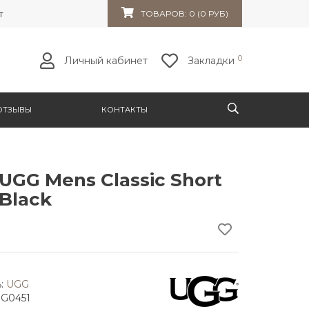
т 32к10
ТОВАРОВ: 0 (0 РУБ)
0
Личный кабинет
Закладки
ОТЗЫВЫ
КОНТАКТЫ
UGG Mens Classic Short
 Black
:
UGG
GG0451