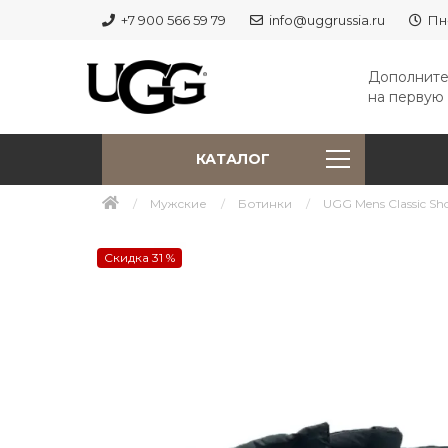
+7 900 566 59 79
info@uggrussia.ru
Пн
Дополните
на первую 
КАТАЛОГ
Мужские
Ботинки
UGG Mens Classic Sho
Скидка 31 %