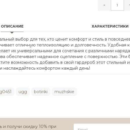
-
ОПИСАНИЕ
ХАРАКТЕРИСТИКИ
деальный выбор для тех, кто ценит комфорт и стиль в повседн
чивает отличную теплоизоляцию и долговечность. Удобная к
делает их универсальными для сочетания с различными наряда
ва обеспечивает надежное сцепление с поверхностью. Эти б
устите возможность добавить в свой гардероб этот стильный
.ru и наслаждайтесь комфортом каждый день!
g0451
ugg
botinki
muzhskie
 и получи скидку 10% при