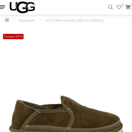
0
Мужские
UGG Mens Hayden Slip On Hickory
Скидка 29 %