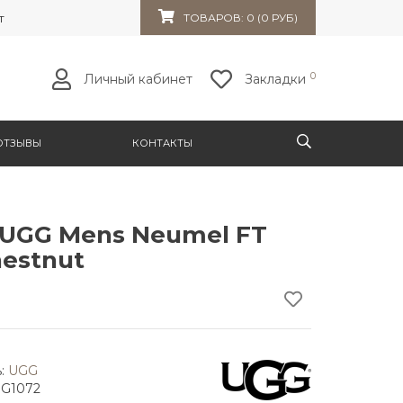
т 32к10
ТОВАРОВ: 0 (0 РУБ)
0
Личный кабинет
Закладки
ОТЗЫВЫ
КОНТАКТЫ
 UGG Mens Neumel FT
estnut
:
UGG
GG1072