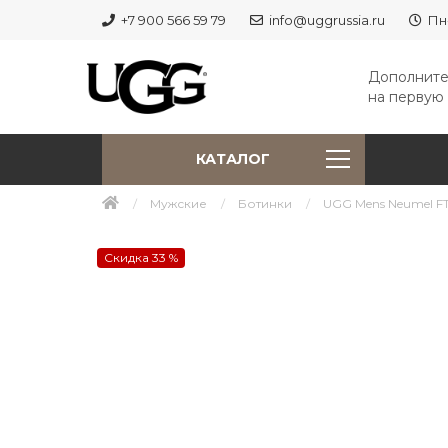
+7 900 566 59 79
info@uggrussia.ru
Пн
Дополните
на первую 
КАТАЛОГ
Мужские
Ботинки
UGG Mens Neumel FT
Скидка 33 %