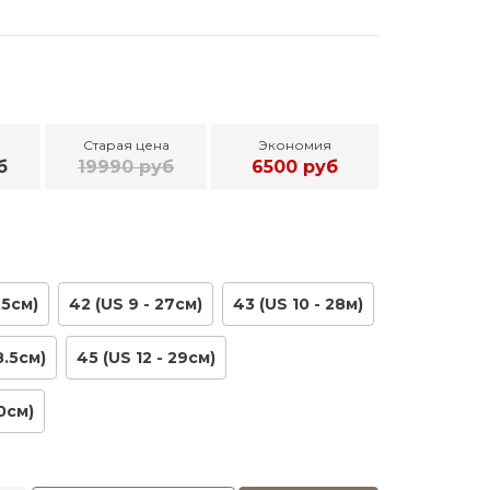
Старая цена
Экономия
б
19990 руб
6500 руб
,5см)
42 (US 9 - 27см)
43 (US 10 - 28м)
8.5см)
45 (US 12 - 29см)
30см)