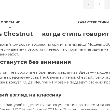
-
ОПИСАНИЕ
ХАРАКТЕРИСТИКИ
 Chestnut — когда стиль говорит 
ндарный комфорт и абсолютно оригинальный вид? Модель UG
 неожиданным поворотом: невероятно приятный на ощупь мат
них забот.
останутся без внимания
мотрят не просто из-за брендового ярлычка? Здесь — каждое 
ся в предсказуемость. Необычный оттенок chestnut ловко иг
е к кэжуал. О, да! Neumel FT Moss не подведут: стойкий про
ий взгляд на классику
ие с фактурой и цветом окажется уместным практически на 
Так вот UGG Mens Neumel FT Moss Chestnut позволяют взять 