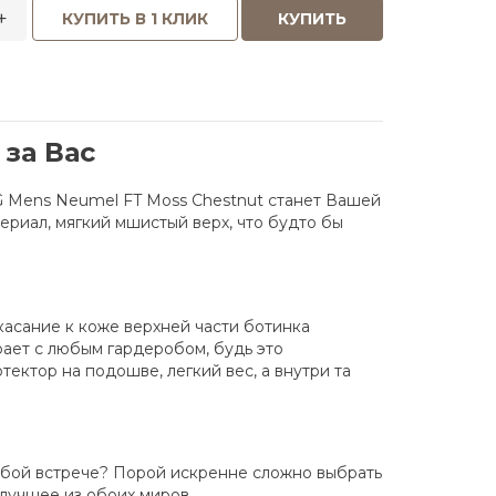
+
КУПИТЬ В 1 КЛИК
КУПИТЬ
за Вас
G Mens Neumel FT Moss Chestnut станет Вашей
ериал, мягкий мшистый верх, что будто бы
касание к коже верхней части ботинка
рает с любым гардеробом, будь это
тектор на подошве, легкий вес, а внутри та
любой встрече? Порой искренне сложно выбрать
лучшее из обоих миров.