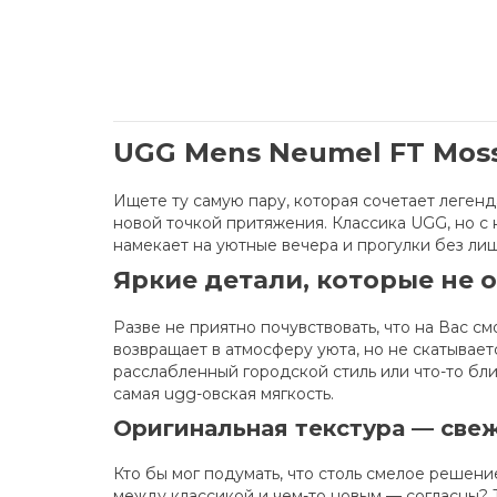
UGG Mens Neumel FT Moss
Ищете ту самую пару, которая сочетает леге
новой точкой притяжения. Классика UGG, но с
намекает на уютные вечера и прогулки без лиш
Яркие детали, которые не 
Разве не приятно почувствовать, что на Вас с
возвращает в атмосферу уюта, но не скатывает
расслабленный городской стиль или что-то ближ
самая ugg-овская мягкость.
Оригинальная текстура — свеж
Кто бы мог подумать, что столь смелое решен
между классикой и чем-то новым — согласны? 