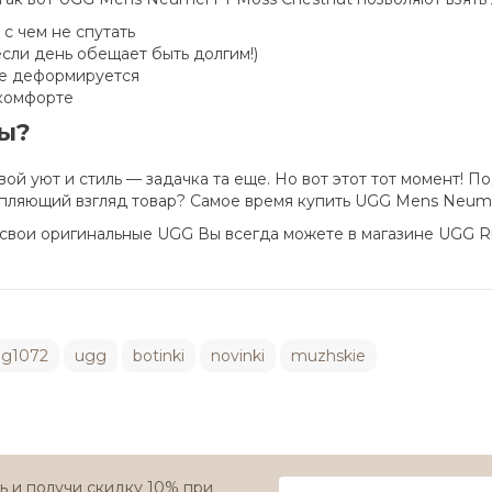
с чем не спутать
сли день обещает быть долгим!)
не деформируется
 комфорте
ы?
вой уют и стиль — задачка та еще. Но вот этот тот момент!
пляющий взгляд товар? Самое время купить UGG Mens Neume
 свои оригинальные UGG Вы всегда можете в магазине UGG Ru
g1072
ugg
botinki
novinki
muzhskie
 и получи скидку 10% при