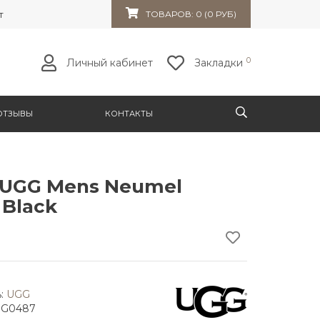
т 32к10
ТОВАРОВ: 0 (0 РУБ)
0
Личный кабинет
Закладки
ОТЗЫВЫ
КОНТАКТЫ
 UGG Mens Neumel
 Black
:
UGG
GG0487