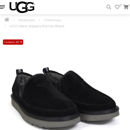
0
Мужские
Слипоны
UGG Mens Slippers Romeo Black
Скидка 40 %