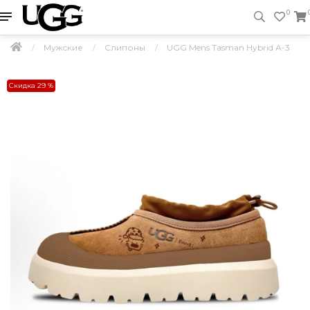
0
Мужские
Слипоны
UGG Mens Tasman Hybrid А-3
Скидка 29 %