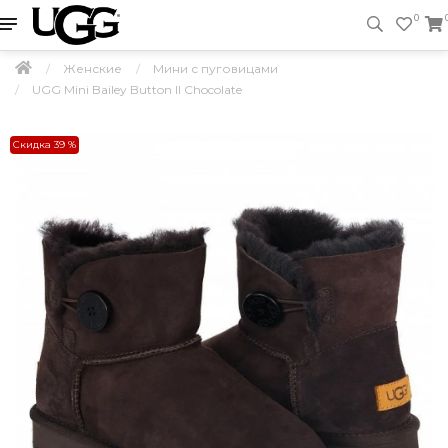
0
Женские
Мини с пуговицами
UGG Mini Bailey Button II Chocolate
Скидка 39 %