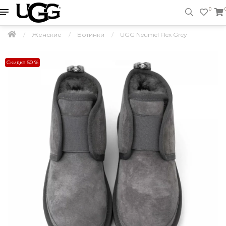
0
Женские
Ботинки
UGG Neumel Flex Grey
Скидка 50 %