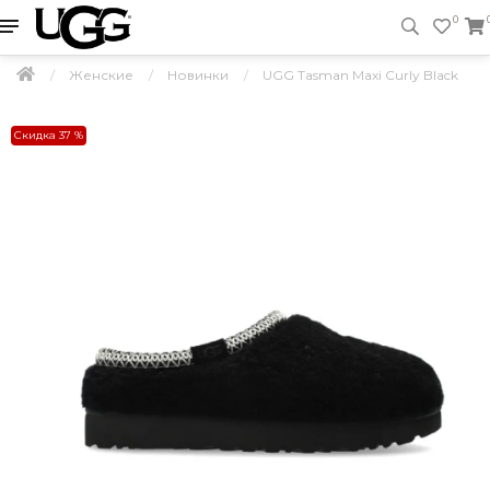
0
Женские
Новинки
UGG Tasman Maxi Curly Black
Скидка 37 %