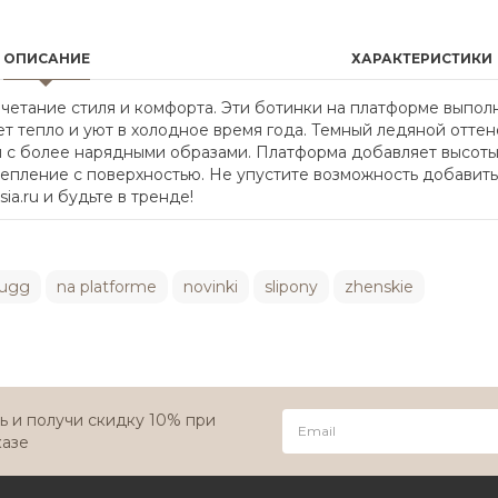
ОПИСАНИЕ
ХАРАКТЕРИСТИКИ
сочетание стиля и комфорта. Эти ботинки на платформе выпо
ет тепло и уют в холодное время года. Темный ледяной отте
и с более нарядными образами. Платформа добавляет высоты 
пление с поверхностью. Не упустите возможность добавить 
ia.ru и будьте в тренде!
ugg
na platforme
novinki
slipony
zhenskie
 и получи скидку 10% при
казе