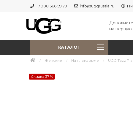
+7 900 566 59 79
info@uggrussia.ru
Пн
Дополните
на первую 
КАТАЛОГ
Женские
На платформе
UGG Tazz Plat
Скидка 37 %