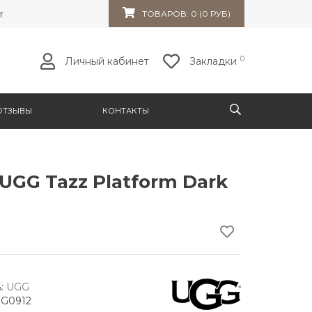
т 32к10
ТОВАРОВ: 0 (0 РУБ)
0
Личный кабинет
Закладки
ОТЗЫВЫ
КОНТАКТЫ
UGG Tazz Platform Dark
:
UGG
GG0912