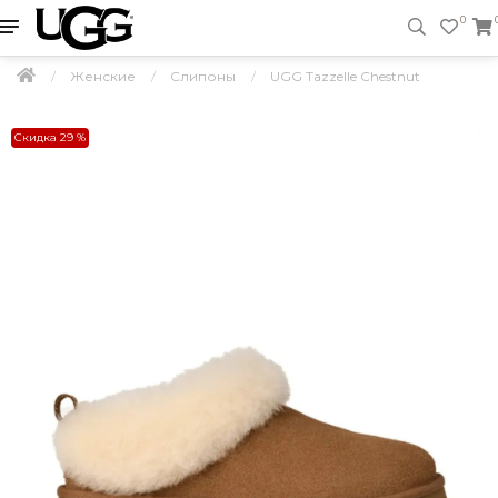
0
Женские
Слипоны
UGG Tazzelle Chestnut
Скидка 29 %