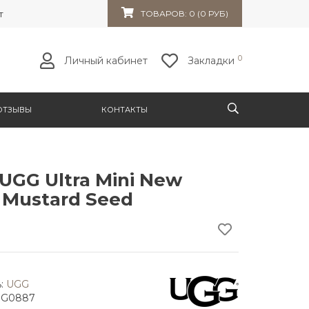
т 32к10
ТОВАРОВ: 0 (0 РУБ)
0
Личный кабинет
Закладки
ОТЗЫВЫ
КОНТАКТЫ
UGG Ultra Mini New
 Mustard Seed
:
UGG
GG0887