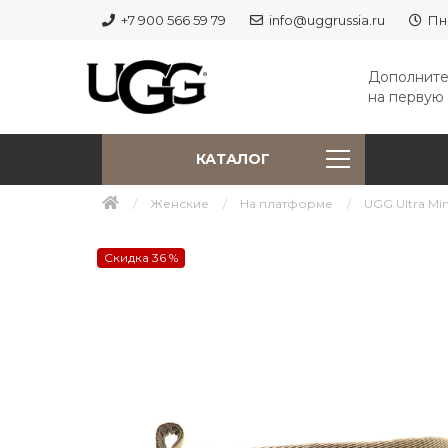
+7 900 566 59 79
info@uggrussia.ru
Пн
Дополните
на первую 
КАТАЛОГ
Женские
На платформе
UGG Ultra Min
Скидка 36 %