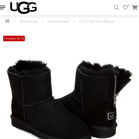
0
Женские
С молнией
UGG Zip Mini Black
Скидка 42 %