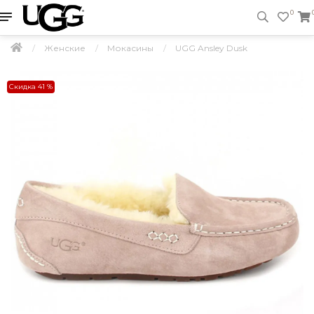
0
Женские
Мокасины
UGG Ansley Dusk
Скидка 41 %