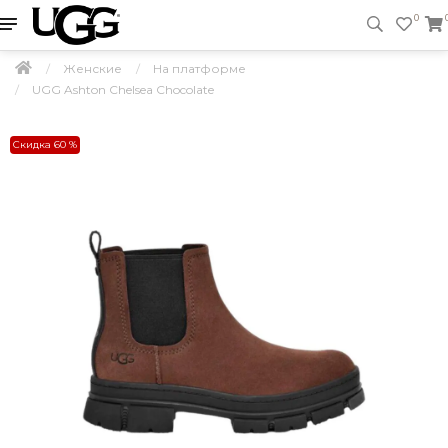
0
Женские
На платформе
UGG Ashton Chelsea Chocolate
Скидка 60 %