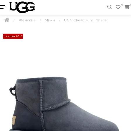
0
Женские
Мини
UGG Classic Mini II Shade
Скидка 43 %