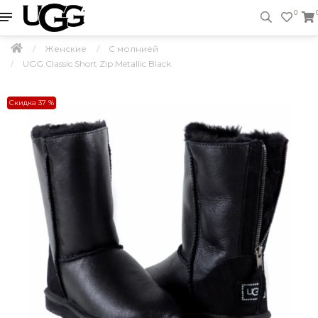
0
Женские
С молнией
UGG Classic Short Zip Metallic Black
Скидка 37 %