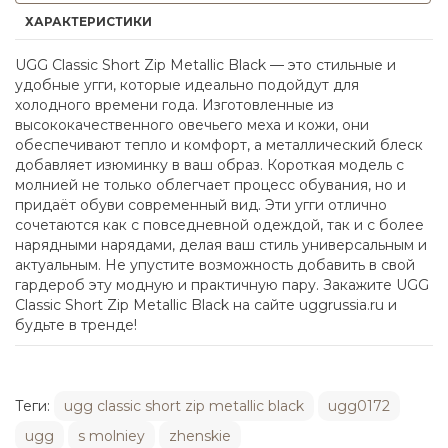
ХАРАКТЕРИСТИКИ
UGG Classic Short Zip Metallic Black — это стильные и
удобные угги, которые идеально подойдут для
холодного времени года. Изготовленные из
высококачественного овечьего меха и кожи, они
обеспечивают тепло и комфорт, а металлический блеск
добавляет изюминку в ваш образ. Короткая модель с
молнией не только облегчает процесс обувания, но и
придаёт обуви современный вид. Эти угги отлично
сочетаются как с повседневной одеждой, так и с более
нарядными нарядами, делая ваш стиль универсальным и
актуальным. Не упустите возможность добавить в свой
гардероб эту модную и практичную пару. Закажите UGG
Classic Short Zip Metallic Black на сайте uggrussia.ru и
будьте в тренде!
Теги:
ugg classic short zip metallic black
ugg0172
ugg
s molniey
zhenskie