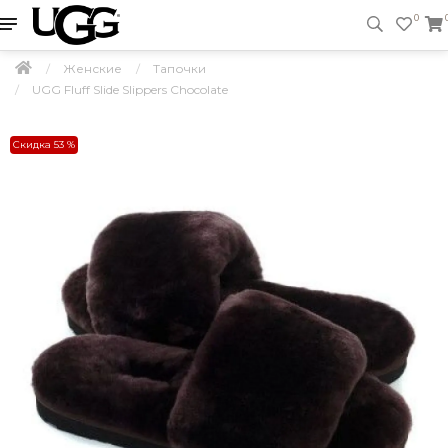
0
Женские
Тапочки
UGG Fluff Slide Slippers Chocolate
Скидка 53 %