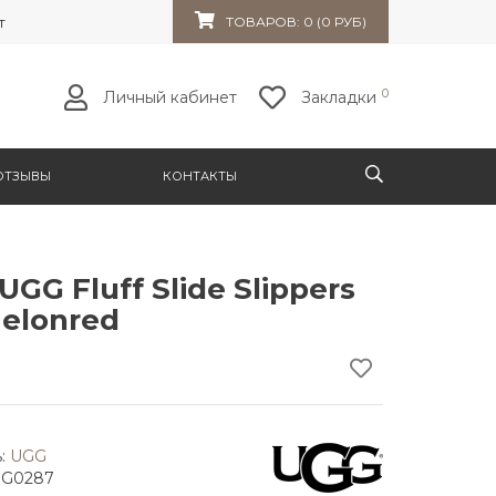
т 32к10
ТОВАРОВ: 0 (0 РУБ)
0
Личный кабинет
Закладки
ОТЗЫВЫ
КОНТАКТЫ
GG Fluff Slide Slippers
elonred
:
UGG
GG0287