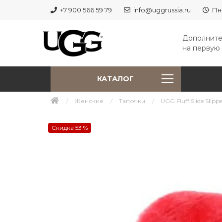
+7 900 566 59 79
info@uggrussia.ru
Пн
Дополните
на первую 
КАТАЛОГ
Женские
Тапочки
UGG Fluff Slide Slip
Скидка 53 %