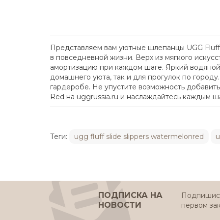
Представляем вам уютные шлепанцы UGG Fluff S
в повседневной жизни. Верх из мягкого искус
амортизацию при каждом шаге. Яркий водяной
домашнего уюта, так и для прогулок по город
гардеробе. Не упустите возможность добавить 
Red на uggrussia.ru и наслаждайтесь каждым ш
Теги:
ugg fluff slide slippers watermelonred
ПОДПИСКА НА
Подпишись
НОВОСТИ
первом за