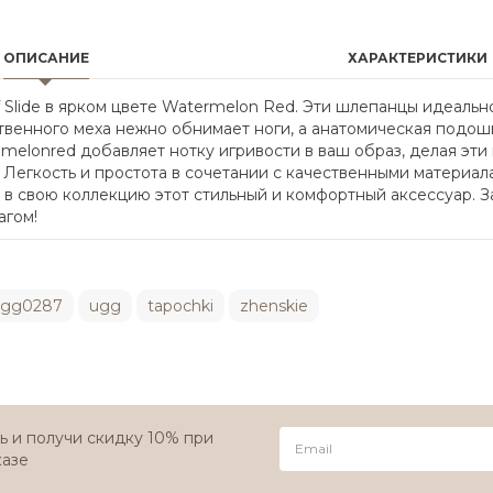
ОПИСАНИЕ
ХАРАКТЕРИСТИКИ
lide в ярком цвете Watermelon Red. Эти шлепанцы идеально 
ственного меха нежно обнимает ноги, а анатомическая подо
melonred добавляет нотку игривости в ваш образ, делая эт
у. Легкость и простота в сочетании с качественными матери
в свою коллекцию этот стильный и комфортный аксессуар. Зак
агом!
ugg0287
ugg
tapochki
zhenskie
 и получи скидку 10% при
казе