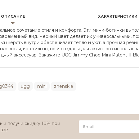
ОПИСАНИЕ
ХАРАКТЕРИСТИКИ
деальное сочетание стиля и комфорта. Эти мини-ботинки вып
современный вид. Черный цвет делает их универсальными, по
ья шерсть внутри обеспечивает тепло и уют, а прочная рез
ько выглядят стильно, но и созданы для активного использов
дный аксессуар. Закажите UGG Jimmy Choo Mini Patent II Bla
g0344
ugg
mini
zhenskie
 и получи скидку 10% при
казе