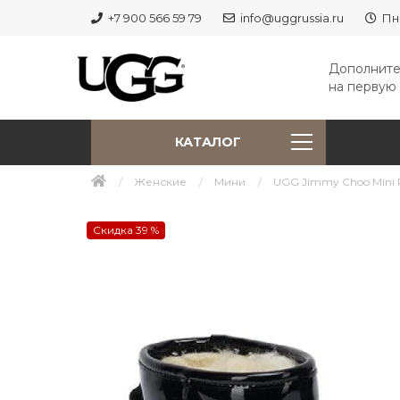
+7 900 566 59 79
info@uggrussia.ru
Пн
Дополните
на первую 
КАТАЛОГ
Женские
Мини
UGG Jimmy Choo Mini Pa
Скидка 39 %