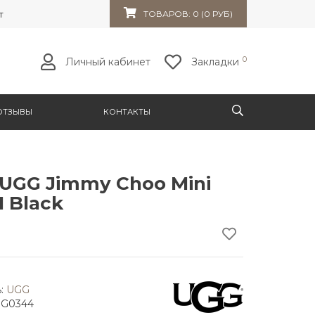
т 32к10
ТОВАРОВ: 0 (0 РУБ)
0
Личный кабинет
Закладки
ОТЗЫВЫ
КОНТАКТЫ
UGG Jimmy Choo Mini
I Black
:
UGG
GG0344