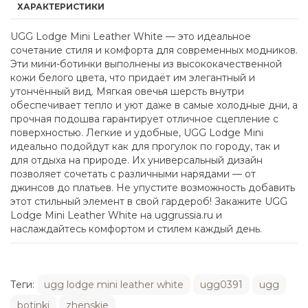
ХАРАКТЕРИСТИКИ
UGG Lodge Mini Leather White — это идеальное
сочетание стиля и комфорта для современных модников.
Эти мини-ботинки выполнены из высококачественной
кожи белого цвета, что придаёт им элегантный и
утончённый вид. Мягкая овечья шерсть внутри
обеспечивает тепло и уют даже в самые холодные дни, а
прочная подошва гарантирует отличное сцепление с
поверхностью. Легкие и удобные, UGG Lodge Mini
идеально подойдут как для прогулок по городу, так и
для отдыха на природе. Их универсальный дизайн
позволяет сочетать с различными нарядами — от
джинсов до платьев. Не упустите возможность добавить
этот стильный элемент в свой гардероб! Закажите UGG
Lodge Mini Leather White на uggrussia.ru и
наслаждайтесь комфортом и стилем каждый день.
Теги:
ugg lodge mini leather white
ugg0391
ugg
botinki
zhenskie