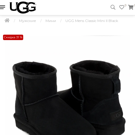
0
Мужские
Мини
UGG Mens Classic Mini II Black
Скидка 31 %