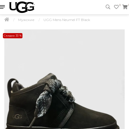
0
Мужские
UGG Mens Neumel FT Black
Скидка 33 %