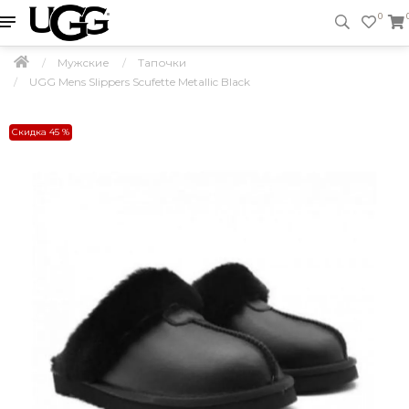
0
Мужские
Тапочки
UGG Mens Slippers Scufette Metallic Black
Скидка 45 %