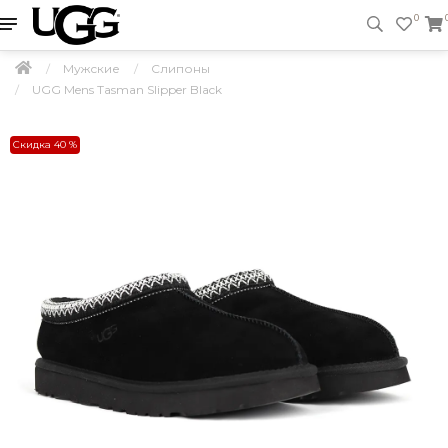
0
Мужские
Слипоны
UGG Mens Tasman Slipper Black
Скидка 40 %