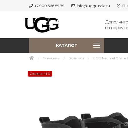
+7 900 566 59 79
info@uggrussia.ru
Пн
Дополните
на первую 
КАТАЛОГ
Женские
Ботинки
UGG Neumel Ghillie 
Скидка 41 %