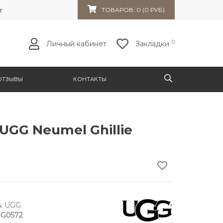
т 32к10
ТОВАРОВ: 0 (0 РУБ)
0
Личный кабинет
Закладки
ОТЗЫВЫ
КОНТАКТЫ
UGG Neumel Ghillie
:
UGG
GG0572