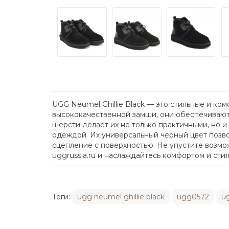
UGG Neumel Ghillie Black — это стильные и к
высококачественной замши, они обеспечивают 
шерсти делает их не только практичными, но и
одеждой. Их универсальный черный цвет позв
сцепление с поверхностью. Не упустите возмож
uggrussia.ru и наслаждайтесь комфортом и сти
Теги:
ugg neumel ghillie black
ugg0572
u