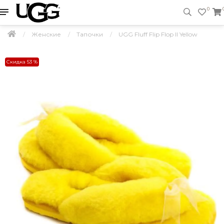
0
Женские
Тапочки
UGG Fluff Flip Flop II Yellow
Скидка 53 %