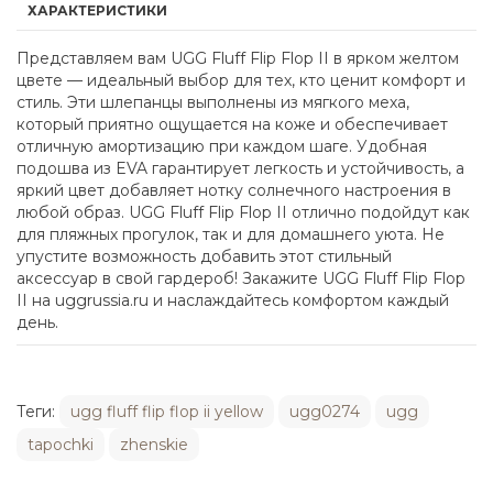
ХАРАКТЕРИСТИКИ
Представляем вам UGG Fluff Flip Flop II в ярком желтом
цвете — идеальный выбор для тех, кто ценит комфорт и
стиль. Эти шлепанцы выполнены из мягкого меха,
который приятно ощущается на коже и обеспечивает
отличную амортизацию при каждом шаге. Удобная
подошва из EVA гарантирует легкость и устойчивость, а
яркий цвет добавляет нотку солнечного настроения в
любой образ. UGG Fluff Flip Flop II отлично подойдут как
для пляжных прогулок, так и для домашнего уюта. Не
упустите возможность добавить этот стильный
аксессуар в свой гардероб! Закажите UGG Fluff Flip Flop
II на uggrussia.ru и наслаждайтесь комфортом каждый
день.
Теги:
ugg fluff flip flop ii yellow
ugg0274
ugg
tapochki
zhenskie