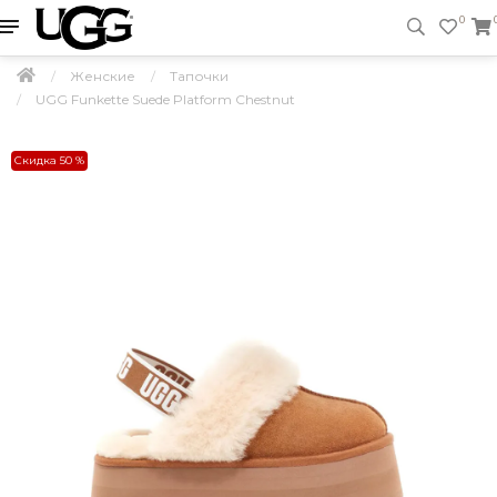
0
Женские
Тапочки
UGG Funkette Suede Platform Chestnut
Скидка 50 %