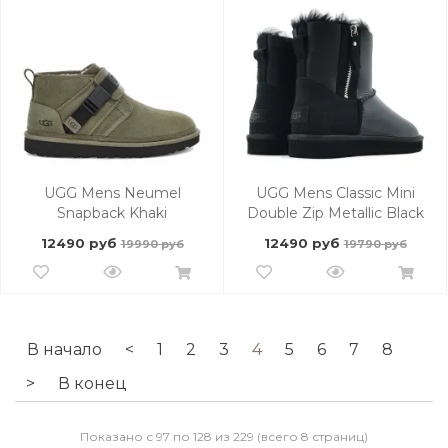
UGG Mens Neumel
UGG Mens Classic Mini
Snapback Khaki
Double Zip Metallic Black
12490 руб
12490 руб
19990 руб
19790 руб
В начало
<
1
2
3
4
5
6
7
8
>
В конец
Показано с 97 по 128 из 229 (всего 8 страниц)